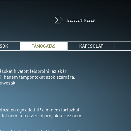
BEJELENTKEZÉS
ÁSOK
TÁMOGATÁS
KAPCSOLAT
sokat hivatott felsorolni (az akár
ató), hanem támpontokat azok számára,
ányosak.
álózaton egy adott IP cím nem tartozhat
ettőt nem köti össze átjáró, akkor ez nem