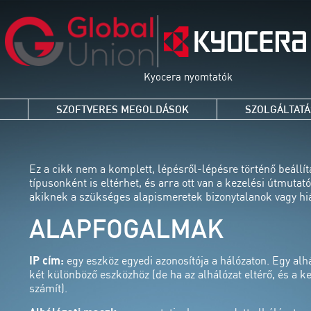
Kyocera nyomtatók
SZOFTVERES MEGOLDÁSOK
SZOLGÁLTAT
Ez a cikk nem a komplett, lépésről-lépésre történő beállítá
típusonként is eltérhet, és arra ott van a kezelési útmut
akiknek a szükséges alapismeretek bizonytalanok vagy hi
ALAPFOGALMAK
IP cím:
egy eszköz egyedi azonosítója a hálózaton. Egy alh
két különböző eszközhöz (de ha az alhálózat eltérő, és a k
számít).