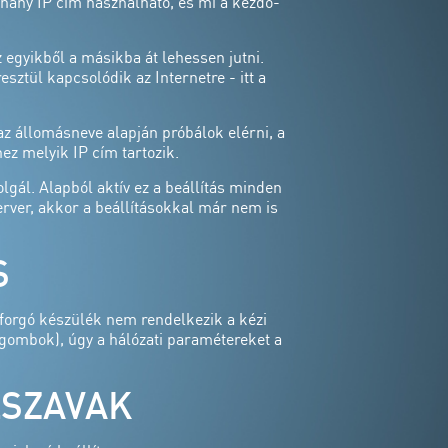
hány IP cím használható, és mi a kezdő-
z egyikből a másikba át lehessen jutni.
esztül kapcsolódik az Internetre - itt a
z állomásneve alapján próbálok elérni, a
z melyik IP cím tartozik.
lgál. Alapból aktív ez a beállítás minden
erver, akkor a beállításokkal már nem is
S
forgó készülék nem rendelkezik a kézi
 gombok), úgy a hálózati paramétereket a
LSZAVAK