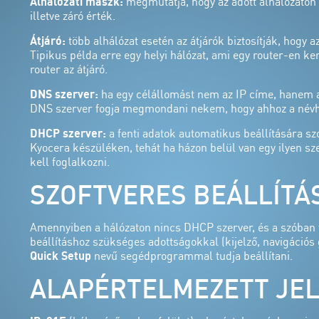
Alhálózati maszk:
megmutatja, hogy az adott alhálózaton 
illetve záró érték.
Átjáró:
több alhálózat esetén az átjárók biztosítják, hogy a
Tipikus példa erre egy helyi hálózat, ami egy router-en ker
router az átjáró.
DNS szerver:
ha egy célállomást nem az IP címe, hanem a
DNS szerver fogja megmondani nekem, hogy ahhoz a névhe
DHCP szerver:
a fenti adatok automatikus beállítására szo
Kyocera készüléken, tehát ha házon belül van egy ilyen sz
kell foglalkozni.
SZOFTVERES BEÁLLÍTÁ
Amennyiben a hálózaton nincs DHCP szerver, és a szóban 
beállításhoz szükséges adottságokkal (kijelző, navigációs
Quick Setup
nevű segédprogrammal tudja beállítani.
ALAPÉRTELMEZETT JE