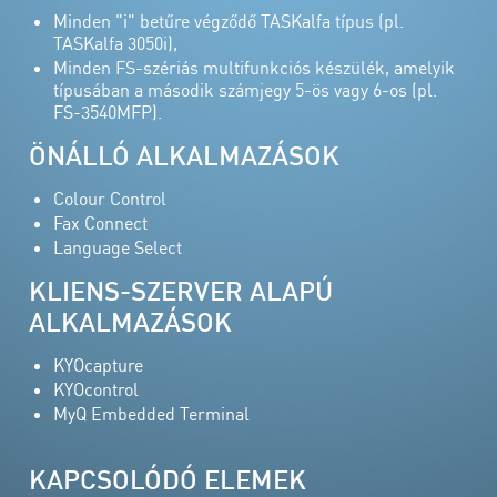
Minden "i" betűre végződő TASKalfa típus (pl.
TASKalfa 3050i),
Minden FS-szériás multifunkciós készülék, amelyik
típusában a második számjegy 5-ös vagy 6-os (pl.
FS-3540MFP).
ÖNÁLLÓ ALKALMAZÁSOK
Colour Control
Fax Connect
Language Select
KLIENS-SZERVER ALAPÚ
ALKALMAZÁSOK
KYOcapture
KYOcontrol
MyQ Embedded Terminal
KAPCSOLÓDÓ ELEMEK