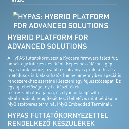
GY.I.K.
HYBRID PLATFORM FOR
ADVANCED SOLUTIONS
A HyPAS futtatókörnyezet a Kyocera firmware felett fut,
annak egy kiterjesztéseként. Képes hozzáférni a gép
egyes funkcióihoz, továbbá szabványos protokollok és
metódusok is kialakíthatók benne, amennyiben speciális
rendszerekhez szeretné illeszteni egy fejlesztőcsapat. Ez
egy új lehetőséget nyit a készülékek
testreszabhatóságában, és olyan új kiegészítő
alkalmazások telepítését teszi lehetővé, mint például a
MyQ szoftveres terminál (MyQ Embedded Terminal).
HYPAS FUTTATÓKÖRNYEZETTEL
RENDELKEZŐ KÉSZÜLÉKEK