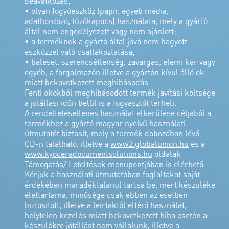
beavatkozás;
• olyan fogyóeszköz (papír, egyéb média,
adathordozó, tűzőkapocs) használata, mely a gyártó
által nem engedélyezett vagy nem ajánlott;
• a terméknek a gyártó által jóvá nem hagyott
eszközzel való csatlakoztatása;
• baleset, szerencsétlenség, zavargás, elemi kár vagy
egyéb, a forgalmazón illetve a gyártón kívül álló ok
miatt bekövetkezett meghibásodás.
Fenti okokból meghibásodott termék javítási költsége
a jótállási időn belül is a fogyasztót terheli.
A rendeltetésellenes használat elkerülése céljából a
termékhez a gyártó magyar nyelvű használati
útmutatót biztosít, mely a termék dobozában lévő
CD-n található, illetve a
www2.globalunion.hu
és a
www.kyoceradocumentsolutions.hu
oldalak
Támogatás/ Letöltések menüpontjában is elérhető.
Kérjük a használati útmutatóban foglaltakat saját
érdekében maradéktalanul tartsa be, mert készüléke
élettartama, minősége csak ebben az esetben
biztosított, illetve a leírtaktól eltérő használat,
helytelen kezelés miatt bekövetkezett hiba esetén a
készülékre jótállást nem vállalunk, illetve a