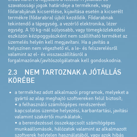
szavatossági jogok határideje a terméknek, vagy
fődarabjának kicserélése, kijavítása esetén a kicserélt
termékre (fődarabra) újból kezdődik. Fődarabnak
tekintendő a tápegység, a vezérlő elektronika, lézer
egység. A 10 kg-nál súlyosabb, vagy tömegközlekedési
eszközön kézipoggyászként nem szállítható terméket az
üzemelés helyén kell megjavítani. Ha a javítás a
helyszínen nem végezhető el, a le- és felszerelésről
valamint az el- és visszaszállításról a
forgalmazónak/javítószolgálatnak kell gondoskodnia.
2.3 NEM TARTOZNAK A JÓTÁLLÁS
KÖRÉBE
a termékhez adott alkalmazói programok, melyeket a
gyártó az alap meghajtó szoftvereken felül biztosít;
• a felhasználó számítógépes rendszerével
kapcsolatos üzembe helyezési, karbantartási, javítási
valamint szakértői munkálatok;
• a berendezéssel összekapcsolt számítógépes
munkaállomások, hálózatok valamint az alkalmazott
szoftverek helytelen használatából, vagy azok hibás