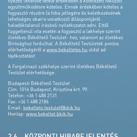
nyezés lehetővé tétele érdekében a kötelezett fokozott
együttműködésre köteles. Ennek érdekében köteles a
fogyasztó részére (a hiba jellegére és keletkezésének
lehetséges okaira vonatkozó) álláspontjáról
haladéktalanul írásbeli nyilatkozatot adni. Ettől
függetlenül vita esetén a fogyasztó a lakhelye szerint
illetékes Békéltető Testület- hez, valamint az illetékes
Bírósághoz fordulhat. A Békéltető Testületek pontos
elérhetőségéről a
www.bekeltetes.hu
oldal ad
tájékoztatást.
A Forgalmazó székhelye szerint illetékes Békéltető
Testület elérhetősége:
Budapesti Békéltető Testület
Cím: 1016 Budapest, Krisztina krt. 99.
Telefon: +36 1 488 2131
Fax: +36 1 488 2186
Email:
bekelteto.testulet@bkik.hu
Honlap:
www.bekeltet.bkik.hu
2.6 KÖZPONTI HIBABEJELENTÉS