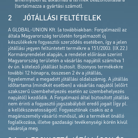
(tartalmazza a gyártási számot).
2 JÓTÁLLÁSI FELTÉTELEK
A GLOBAL-UNION Kft. (a továbbiakban: Forgalmazó) az
általa Magyarország területén forgalmazott új
készülékekre fogyasztói szerződés esetében, így a jelen
jótállási jegyen feltüntetett termékre a 151/2003. (IX.22.)
Kormányrendelet alapján, a rendelet előírásai szerint
Magyarország területén a vásárlás napjától számítva 1
év ún. kötelező jótállást biztosít. Bizonyos termékekre
további 12 hónapra, összesen 2 év a jótállás,
figyelemmel a megadott jótállási oldalszámig. A jótállás
időtartama (mindkét esetben) a vásárlás napjától (előírt
szakszerű üzembehelyezés esetén az üzembehelyezés
napjától) kezdődik. A Forgalmazó által biztosított jótállás
nem érinti a fogyasztó jogszabályból eredő jogait (így pl.
a kellékszavatosságot). Fogyasztónak csakis az a
magánszemély vásárló minősül, aki a terméket önálló
foglalkozása, illetve gazdasági tevékenységi körén kívül
vásárolja meg.