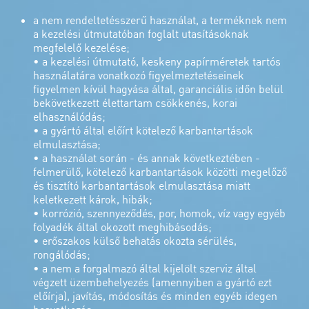
a nem rendeltetésszerű használat, a terméknek nem
a kezelési útmutatóban foglalt utasításoknak
megfelelő kezelése;
• a kezelési útmutató, keskeny papírméretek tartós
használatára vonatkozó figyelmeztetéseinek
figyelmen kívül hagyása által, garanciális időn belül
bekövetkezett élettartam csökkenés, korai
elhasználódás;
• a gyártó által előírt kötelező karbantartások
elmulasztása;
• a használat során - és annak következtében -
felmerülő, kötelező karbantartások közötti megelőző
és tisztító karbantartások elmulasztása miatt
keletkezett károk, hibák;
• korrózió, szennyeződés, por, homok, víz vagy egyéb
folyadék által okozott meghibásodás;
• erőszakos külső behatás okozta sérülés,
rongálódás;
• a nem a forgalmazó által kijelölt szerviz által
végzett üzembehelyezés (amennyiben a gyártó ezt
előírja), javítás, módosítás és minden egyéb idegen