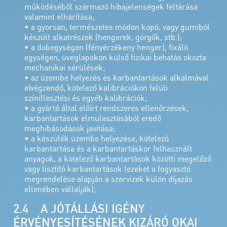
működéséből származó hibajelenségek feltárása
valamint elhárítása;
• a gyorsan, természetes módon kopó, vagy gumiból
készült alkatrészek (hengerek, görgők, stb.);
• a dobegységen (fényérzékeny henger), fixáló
egységen, üveglapokon külső fizikai behatás okozta
mechanikai sérülések;
• az üzembe helyezés és karbantartások alkalmával
elvégzendő, kötelező kalibrációkon felüli
színillesztési és egyéb kalibrációk;
• a gyártó által előírt rendszeres ellenőrzések,
karbantartások elmulasztásából eredő
meghibásodások javítása;
• a készülék üzembe helyezése, kötelező
karbantartása és a karbantartáskor felhasznált
anyagok, a kötelező karbantartások közötti megelőző
vagy tisztító karbantartások (ezeket a fogyasztó
megrendelése alapján a szervizek külön díjazás
ellenében vállalják);
2.4 A JÓTÁLLÁSI IGÉNY
ÉRVÉNYESÍTÉSÉNEK KIZÁRÓ OKAI