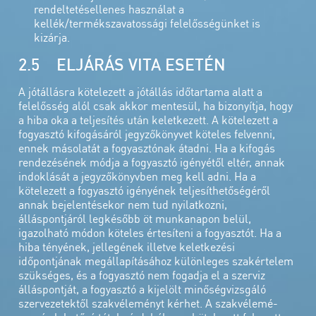
rendeltetésellenes használat a
kellék/termékszavatossági felelősségünket is
kizárja.
2.5 ELJÁRÁS VITA ESETÉN
A jótállásra kötelezett a jótállás időtartama alatt a
felelősség alól csak akkor mentesül, ha bizonyítja, hogy
a hiba oka a teljesítés után keletkezett. A kötelezett a
fogyasztó kifogásáról jegyzőkönyvet köteles felvenni,
ennek másolatát a fogyasztónak átadni. Ha a kifogás
rendezésének módja a fogyasztó igényétől eltér, annak
indoklását a jegyzőkönyvben meg kell adni. Ha a
kötelezett a fogyasztó igényének teljesíthetőségéről
annak bejelentésekor nem tud nyilatkozni,
álláspontjáról legkésőbb öt munkanapon belül,
igazolható módon köteles értesíteni a fogyasztót. Ha a
hiba tényének, jellegének illetve keletkezési
időpontjának megállapításához különleges szakértelem
szükséges, és a fogyasztó nem fogadja el a szerviz
álláspontját, a fogyasztó a kijelölt minőségvizsgáló
szervezetektől szakvéleményt kérhet. A szakvélemé-