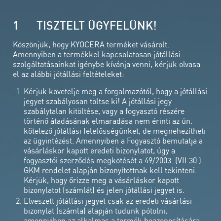
1 TISZTELT ÜGYFELÜNK!
Köszönjük, hogy KYOCERA terméket vásárolt.
Amennyiben a termékkel kapcsolatosan jótállási
szolgáltatásainkat igénybe kívánja venni, kérjük olvasa
el az alábbi jótállási feltételeket:
Kérjük követelje meg a forgalmazótól, hogy a jótállási
jegyet szabályosan töltse ki! A jótállási jegy
szabálytalan kitöltése, vagy a fogyasztó részére
történő átadásának elmaradása nem érinti az ún.
kötelező jótállási felelősségünket, de megnehezítheti
az ügyintézést. Amennyiben a Fogyasztó bemutatja a
vásárláskor kapott eredeti bizonylatot, úgy a
fogyasztói szerződés megkötését a 49/2003. (VII.30.)
GKM rendelet alapján bizonyítottnak kell tekinteni.
Kérjük, hogy őrizze meg a vásárláskor kapott
bizonylatot (számlát) és jelen jótállási jegyet is.
Elveszett jótállási jegyet csak az eredeti vásárlási
bizonylat (számla) alapján tudunk pótolni,
amennyiben az alkalmas a termék beazonosítására