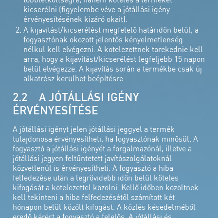
kicserélni (figyelembe véve a jótállási igény
érvényesítésének kizáró okait).
A kijavítást/kicserélést megfelelő határidőn belül, a
fogyasztónak okozott jelentős kényelmetlenség
nélkül kell elvégezni. A kötelezettnek törekednie kell
arra, hogy a kijavítást/kicserélést legfeljebb 15 napon
belül elvégezze. A kijavítás során a termékbe csak új
alkatrész kerülhet beépítésre.
2.2 A JÓTÁLLÁSI IGÉNY
ÉRVÉNYESÍTÉSE
A jótállási igényt jelen jótállási jeggyel a termék
tulajdonosa érvényesítheti, ha fogyasztónak minősül. A
fogyasztó a jótállási igényét a forgalmazónál, illetve a
jótállási jegyen feltűntetett javítószolgálatoknál
közvetlenül is érvényesítheti. A fogyasztó a hiba
felfedezése után a legrövidebb időn belül köteles
kifogását a kötelezettel közölni. Kellő időben közöltnek
kell tekinteni a hiba felfedezésétől számított két
hónapon belül közölt kifogást. A közlés késedelméből
eredő kárért a fogyasztó a felelős. A jótállási és