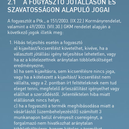
2.1 A FOGYASZTÓ JÓTÁLLÁSON ÉS
SZAVATOSSÁGON ALAPULÓ JOGAI
A fogyasztót a Ptk., a 151/2003. (IX.22.) Kormányrendelet,
valamint a 49/2003. (VII.30.) GKM rendelet alapján a
következő jogok illetik meg:
Hibás teljesítés esetén a fogyasztó
a) kijavítást/kicserélést követelhet, kivéve, ha a
választott jótállási igény teljesítése lehetetlen, vagy
ha az a kötelezettnek aránytalan többletköltséget
eredményezne;
b) ha sem kijavításra, sem kicserélésre nincs joga,
vagy ha a kötelezett a kijavítást/ kicserélést nem
vállalta, vagy a 2. pontban írt feltételeknek nem tud
eleget tenni, megfelelő árleszállítást igényelhet vagy
elállhat a szerződéstől. Jelentéktelen hiba miatt
elállásnak nincs helye;
c) ha a fogyasztó a termék meghibásodása miatt a
vásárlástól (üzembehelyezéstől) számított 3
munkanapon belül érvényesít csereigényt, a
forgalmazó nem hivatkozhat aránytalan
többletköltségre, hanem köteles a terméket