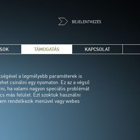
BEJELENTKEZÉS
ÁSOK
TÁMOGATÁS
KAPCSOLAT
ítségével a legmélyebb paraméterek is
ehet csinálni egy nyomaton. Ez az a végső
i, ha valami nagyon speciális problémát
ncs más felület. Ezt szoktuk használni
i nem rendelkezik menüvel vagy webes