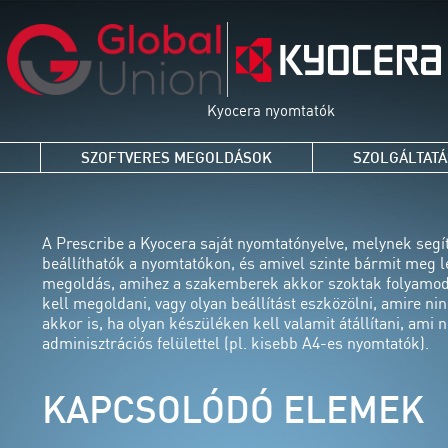
Kyocera nyomtatók
SZOFTVERES MEGOLDÁSOK
SZOLGÁLTAT
A Prescribe a Kyocera saját nyomtatónyelve, melynek seg
beállíthatók a nyomtatókon, és amivel szinte bármit meg l
megoldás, amihez a szakemberek akkor szoktak folyamodn
kell megoldani, vagy olyan beállítást eszközölni, amire ni
akkor is, ha olyan készüléken kell valamit átállítani, am
adminisztrációs felülettel (pl. kisebb A4-es nyomtatók).
KAPCSOLÓDÓ ELEMEK