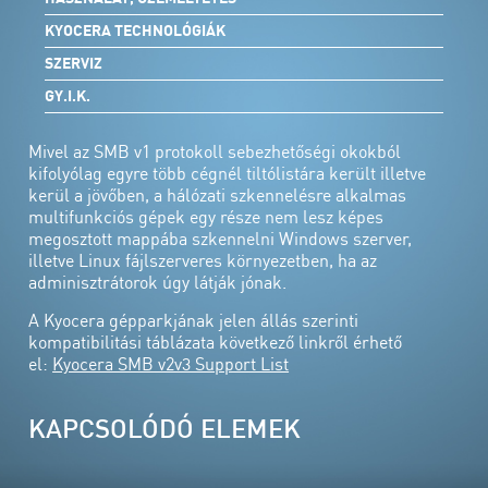
KYOCERA TECHNOLÓGIÁK
SZERVIZ
GY.I.K.
Mivel az SMB v1 protokoll sebezhetőségi okokból
kifolyólag egyre több cégnél tiltólistára került illetve
kerül a jövőben, a hálózati szkennelésre alkalmas
multifunkciós gépek egy része nem lesz képes
megosztott mappába szkennelni Windows szerver,
illetve Linux fájlszerveres környezetben, ha az
adminisztrátorok úgy látják jónak.
A Kyocera gépparkjának jelen állás szerinti
kompatibilitási táblázata következő linkről érhető
el:
Kyocera SMB v2v3 Support List
KAPCSOLÓDÓ ELEMEK