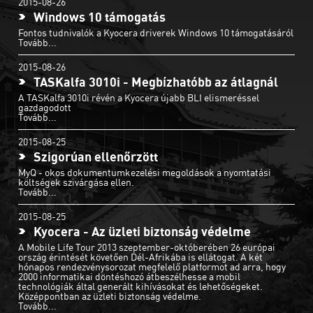
2015-08-26
Windows 10 támogatás
Fontos tudnivalók a Kyocera driverek Windows 10 támogatásáról
Tovább...
2015-08-26
TASKalfa 3010i - Megbízhatóbb az átlagnál
A TASKalfa 3010i révén a Kyocera újabb BLI elismeréssel
gazdagodott
Tovább...
2015-08-25
Szigorúan ellenőrzött
MyQ - okos dokumentumkezelési megoldások a nyomtatási
költségek szivárgása ellen.
Tovább...
2015-08-25
Kyocera - Az üzleti biztonság védelme
A Mobile Life Tour 2013 szeptember-októberében 26 európai
ország érintését követően Dél-Afrikába is ellátogat. A két
hónapos rendezvénysorozat megfelelő platformot ad arra, hogy
2000 informatikai döntéshozó átbeszélhesse a mobil
technológiák által generált kihívásokat és lehetőségeket.
Középpontban az üzleti biztonság védelme.
Tovább...