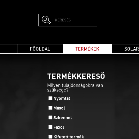
FŐOLDAL
TERMÉKEK
SOLAR
TERMÉKKERESŐ
Milyen tulajdonságokra van
szüksége?
Nyomtat
Másol
Szkennel
Faxol
Kifutott termék